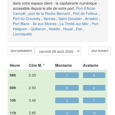
dans votre espace client - la capitainerie numérique -
accessible depuis le site de votre port.
Port d'Arzal-
Camoël
,
port de la Roche-Bernard
,
Port de Folleux
,
Port du Crouesty
,
Vannes
,
Saint-Goustan
,
Arradon
,
Port Blanc - Ile aux Moines
,
La Trinité-sur-Mer
,
Port
Haliguen - Quiberon
,
Hoëdic
,
Houat
,
Etel
,
Locmiquélic
Jour précédent
Jour suivant
Heure
Côte M. *
Montante
Avalante
08h
2.35
1
8
09h
2.93
0
4
10h
3.46
0
7
11h
3.85
0
10