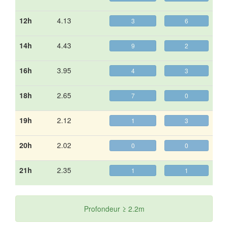
12h
4.13
3
6
14h
4.43
9
2
16h
3.95
4
3
18h
2.65
7
0
19h
2.12
1
3
20h
2.02
0
0
21h
2.35
1
1
Profondeur ≥ 2.2m