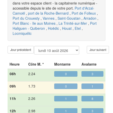
dans votre espace client - la capitainerie numérique -
accessible depuis le site de votre port.
Port d'Arzal-
Camoël
,
port de la Roche-Bernard
,
Port de Folleux
,
Port du Crouesty
,
Vannes
,
Saint-Goustan
,
Arradon
,
Port Blanc - Ile aux Moines
,
La Trinité-sur-Mer
,
Port
Haliguen - Quiberon
,
Hoëdic
,
Houat
,
Etel
,
Locmiquélic
Jour précédent
Jour suivant
Heure
Côte M. *
Montante
Avalante
08h
2.24
0
3
09h
1.73
0
1
11h
2.26
1
8
12h
2.98
1
3