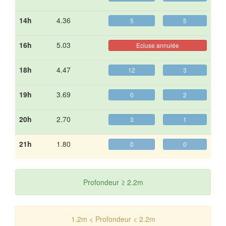
14h
4.36
5
5
16h
5.03
Ecluse annulée
18h
4.47
12
3
19h
3.69
0
2
20h
2.70
3
1
21h
1.80
0
0
Profondeur ≥ 2.2m
1.2m < Profondeur < 2.2m